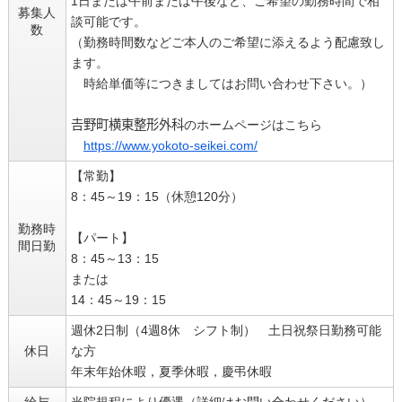
1日または午前または午後など、ご希望の勤務時間で相
募集人
談可能です。
数
（勤務時間数などご本人のご希望に添えるよう配慮致し
ます。
時給単価等につきましてはお問い合わせ下さい。）
𠮷野町横東整形外科のホームページはこちら
https://www.yokoto-seikei.com/
【常勤】
8：45～19：15（休憩120分）
勤務時
【パート】
間日勤
8：45～13：15
または
14：45～19：15
週休2日制（4週8休 シフト制） 土日祝祭日勤務可能
休日
な方
年末年始休暇，夏季休暇，慶弔休暇
給与
当院規程により優遇（詳細はお問い合わせください）