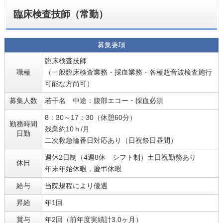
臨床検査技師（常勤）
募集要項
臨床検査技師
職種
（一般臨床検査業務・採血業務・各種超音波検査施行
可能な方尚可）
募集人数
若干名 中途：腹部エコー・採血必須
8：30～17：30（休憩60分）
勤務時間
残業約10ｈ/月
日勤
二次救急輪番日対応あり（日祝祭日昼間）
週休2日制（4週8休 シフト制）土日祝勤務あり
休日
年末年始休暇，慶弔休暇
給与
当院規程により優遇
昇給
年1回
賞与
年2回（前年度実績計3.0ヶ月）