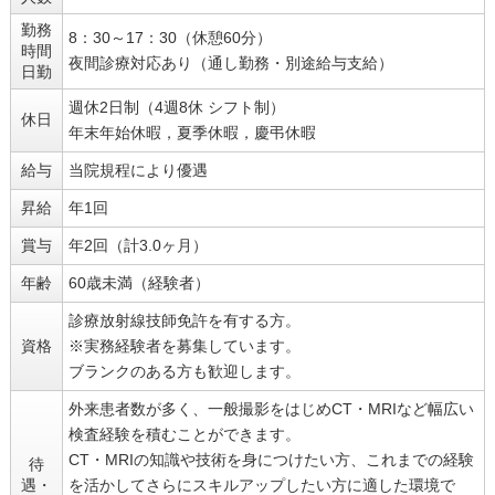
勤務
8：30～17：30（休憩60分）
時間
夜間診療対応あり（通し勤務・別途給与支給）
日勤
週休2日制（4週8休 シフト制）
休日
年末年始休暇，夏季休暇，慶弔休暇
給与
当院規程により優遇
昇給
年1回
賞与
年2回（計3.0ヶ月）
年齢
60歳未満（経験者）
診療放射線技師免許を有する方。
資格
※実務経験者を募集しています。
ブランクのある方も歓迎します。
外来患者数が多く、一般撮影をはじめCT・MRIなど幅広い
検査経験を積むことができます。
CT・MRIの知識や技術を身につけたい方、これまでの経験
待
遇・
を活かしてさらにスキルアップしたい方に適した環境で