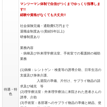
マンツーマン体制で自信がつくまでゆっくり指導しま
す!!
経験や資格がなくても大丈夫!!
社会保険完備・通勤費5万円まで
退職金制度あり(勤続5年以上)
研修制度あり
業務内容
・病棟及び外来理学療法室、手術室での看護師の補助
業務
(1)病棟：レントゲン・検査等の誘導介助、日常生活の
支援及び身体介護、
入退院の準備、片付け、サプライ物品の請
求及び補充 等
待遇・特
(2)理学療法室：外来理学療法に来院された患者さんの
色
誘導、介助
(3)手術室：各部署へのサプライ物品の準備と納品、使