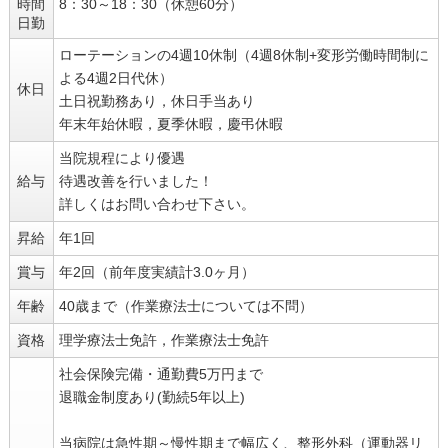
時間
8：30～18：30（休憩60分）
日勤
ローテーションの4週10休制（4週8休制+変形労働時間制に
よる4週2日代休）
休日
土日祝勤務あり，休日手当あり
年末年始休暇，夏季休暇，慶弔休暇
当院規程により優遇
給与
待遇改善を行いました！
詳しくはお問い合わせ下さい。
昇給
年1回
賞与
年2回（前年度実績計3.0ヶ月）
年齢
40歳まで（作業療法士については不問）
資格
理学療法士免許，作業療法士免許
社会保険完備・通勤費5万円まで
退職金制度あり(勤続5年以上)
当病院は急性期～慢性期まで幅広く、整形外科（運動器リ