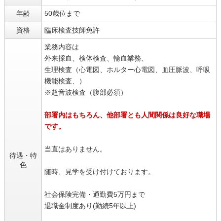
年齢
50歳位まで
資格
臨床検査技師免許
業務内容は
外来採血、検体検査、輸血業務、
生理検査（心電図、ホルター心電図、血圧脈波、呼吸
機能検査、）
※超音波検査（腹部必須）
部署内はもちろん、他部署とも人間関係は良好な職場
です。
当直はありません。
待遇・特
色
随時、見学を受け付けております。
社会保険完備・通勤費5万円まで
退職金制度あり(勤続5年以上)