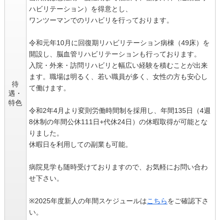
ハビリテーション）を得意とし、
ワンツーマンでのリハビリを行っております。
令和元年10月に回復期リハビリテーション病棟（49床）を
開設し、脳血管リハビリテーションも行っております。
入院・外来・訪問リハビリと幅広い経験を積むことが出来
ます。職場は明るく、若い職員が多く、女性の方も安心し
待
て働けます。
遇・
特色
令和2年4月より変則労働時間制を採用し、年間135日（4週
8休制の年間公休111日+代休24日）の休暇取得が可能とな
りました。
休暇日を利用しての副業も可能。
病院見学も随時受けておりますので、お気軽にお問い合わ
せ下さい。
※2025年度新人の年間スケジュールは
こちら
をご確認下さ
い。