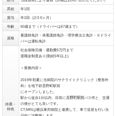
昇給
年1回
賞与
年2回（計3.0ヶ月）
年齢
60歳まで（ドライバーは67歳まで）
看護師免許・准看護師免許・理学療法士免許・※ドライ
資格
バーは運転免許
社会保険完備・通勤費5万円まで
退職金制度あり(勤続5年以上)
＜業務内容＞
2019年初夏に当病院のサテライトクリニック（整形外
科）を地下鉄𠮷野町駅前
にオープンしました。
駅から徒歩1分以内、目前に𠮷野町駅前バス停と、交通
の便がとても良いです。
待遇・
特色
CT,MRIは横浜東邦病院と連携して、車で送迎を行い当
日中に診断致します。