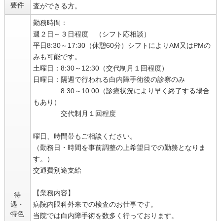
要件
査ができる方。
勤務時間：
週２日～３日程度 （シフト応相談）
平日8:30～17:30（休憩60分）シフトによりAM又はPMの
みも可能です。
土曜日：8:30～12:30（交代制月１回程度）
日曜日：隔週で行われる白内障手術後の診察のみ
8:30～10:00（診療状況により早く終了する場合
もあり）
交代制月１回程度
曜日、時間帯もご相談ください。
（勤務日・時間を事前調整の上希望日での勤務となりま
す。）
交通費別途支給
【業務内容】
待
遇・
病院内眼科外来での検査のお仕事です。
特色
当院では白内障手術を数多く行っております。