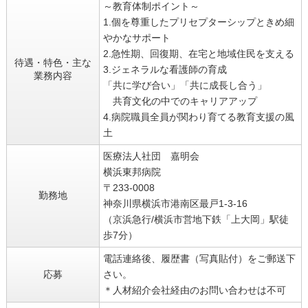
～教育体制ポイント～
1.個を尊重したプリセプターシップときめ細
やかなサポート
2.急性期、回復期、在宅と地域住民を支える
待遇・特色・主な
3.ジェネラルな看護師の育成
業務内容
「共に学び合い」「共に成長し合う」
共育文化の中でのキャリアアップ
4.病院職員全員が関わり育てる教育支援の風
土
医療法人社団 嘉明会
横浜東邦病院
〒233-0008
勤務地
神奈川県横浜市港南区最戸1-3-16
（京浜急行/横浜市営地下鉄「上大岡」駅徒
歩7分）
電話連絡後、履歴書（写真貼付）をご郵送下
応募
さい。
＊人材紹介会社経由のお問い合わせは不可