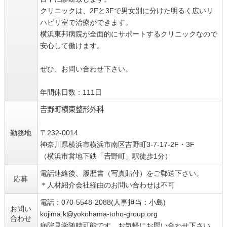
クリニックは、2Fと3Fで男女別に分けた明るく広いリ
ハビリ室で治療ができます。
横浜東邦病院が全面的にサポートするクリニックなので
安心して働けます。
ぜひ、お問い合わせ下さい。
年間休日数：111日
𠮷野町横東整形外科
勤務地
〒232-0014
神奈川県横浜市横浜市南区吉野町3-7-17-2F・3F
（横浜市営地下鉄「𠮷野町」駅徒歩1分）
電話連絡後、履歴書（写真貼付）をご郵送下さい。
応募
＊人材紹介会社経由のお問い合わせは不可
電話：070-5548-2088(人事担当：小島)
お問い
kojima.k@yokohama-toho-group.org
合わせ
病院見学随時可能です。お気軽にお問い合わせ下さい。