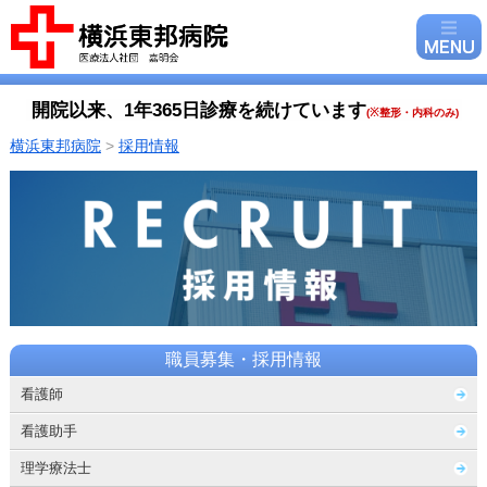
開院以来、1年365日診療を続けています
(
※整形・内科のみ)
横浜東邦病院
>
採用情報
職員募集・採用情報
看護師
看護助手
理学療法士