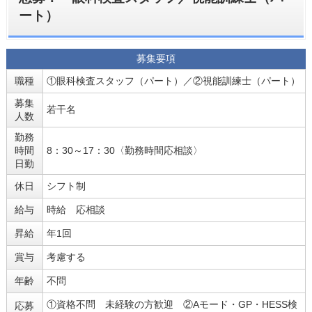
ート）
募集要項
職種
①眼科検査スタッフ（パート）／②視能訓練士（パート）
募集
若干名
人数
勤務
時間
8：30～17：30〈勤務時間応相談〉
日勤
休日
シフト制
給与
時給 応相談
昇給
年1回
賞与
考慮する
年齢
不問
①資格不問 未経験の方歓迎 ②Aモード・GP・HESS検
応募