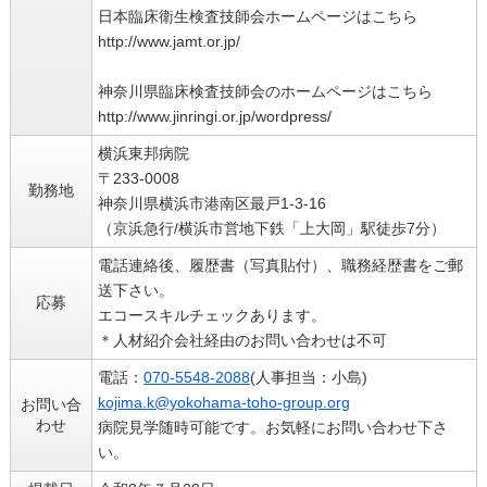
日本臨床衛生検査技師会ホームページはこちら
http://www.jamt.or.jp/
神奈川県臨床検査技師会のホームページはこちら
http://www.jinringi.or.jp/wordpress/
横浜東邦病院
〒233-0008
勤務地
神奈川県横浜市港南区最戸1-3-16
（京浜急行/横浜市営地下鉄「上大岡」駅徒歩7分）
電話連絡後、履歴書（写真貼付）、職務経歴書をご郵
送下さい。
応募
エコースキルチェックあります。
＊人材紹介会社経由のお問い合わせは不可
電話：
070-5548-2088
(人事担当：小島)
kojima.k@yokohama-toho-group.org
お問い合
わせ
病院見学随時可能です。お気軽にお問い合わせ下さ
い。