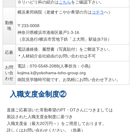
※リハビリ科の紹介は
こちら
をご確認下さい。
横浜東邦病院（老健すこやか希望の方は
コチラ
へ）
勤務
〒233-0008
地
神奈川県横浜市港南区最戸1-3-16
（京浜急行/横浜市営地下鉄「上大岡」駅徒歩7分）
電話連絡後、履歴書（写真貼付）をご郵送下さい。
応募
＊人材紹介会社経由のお問い合わせは不可
電話：070-5548-2088(人事担当：小島)
お問
い合
kojima.k@yokohama-toho-group.org
わせ
病院見学随時可能です。お気軽にお問い合わせ下さい。
入職支度金制度②
直接ご応募頂いた常勤希望のPT・OTさんにつきましては
新設された入職支度金制度に基づき
入職支度金（最大20万円～）をご用意しております。
詳しくはお問い合わせください。（急募）